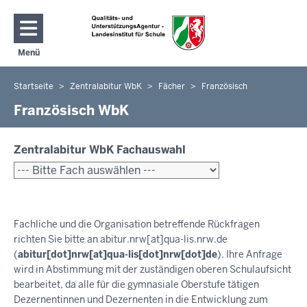
Direkt zum Inhalt
Menü
Navigation aktivieren/deaktivieren: Hauptmenü
Startseite
Zentralabitur WbK
Fächer
Französisch
Sie
befinden
Französisch WbK
sich
hier
Zentralabitur WbK Fachauswahl
Fachliche und die Organisation betreffende Rückfragen
richten Sie bitte an
abitur.nrw
[at]
qua-lis.nrw.de
(
abitur[dot]nrw[at]qua-lis[dot]nrw[dot]de
)
. Ihre Anfrage
wird in Abstimmung mit der zuständigen oberen Schulaufsicht
bearbeitet, da alle für die gymnasiale Oberstufe tätigen
Dezernentinnen und Dezernenten in die Entwicklung zum