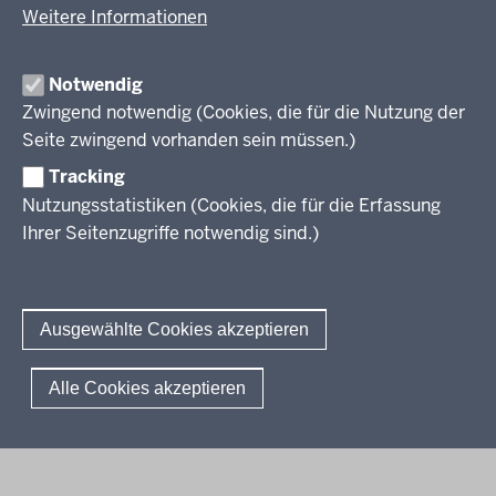
Fächer
Weitere Informationen
Prüfungsaufgaben
Übersicht
Zentralabitur GOSt
Rechtsgrundlagen
Fächer
Notwendig
Termine
Aufgaben der letzten Jahre
Zwingend notwendig (Cookies, die für die Nutzung der
Übersicht
Zentralabitur Berufliches Gymnasium
Ergebnisberichte
Rechtsgrundlagen
Seite zwingend vorhanden sein müssen.)
Fächer
Weitere Dokumente
Termine
Prüfungsaufgaben
Übersicht
Tracking
Fragen und Antworten
Zentralabitur WbK
Rechtsgrundlagen
Bildungsgänge
Nutzungsstatistiken (Cookies, die für die Erfassung
Termine
Fächer
Ihrer Seitenzugriffe notwendig sind.)
Übersicht
Sprachprüfungen
Ergebnisberichte
Rechtsgrundlagen
Fächer
Weitere Dokumente
Termine
Prüfungsaufgaben
Das Deutsche Sprachdiplom
Fragen und Antworten
Kontakt
Ergebnisberichte
Rechtsgrundlagen
Sprachfeststellungsprüfung
Ausgewählte Cookies akzeptieren
Fragen und Antworten
Termine
Sprachprüfung im HSU
Ergebnisberichte
© 2026 Standardsicherung
Alle Cookies akzeptieren
Weitere Dokumente
Fußzeile
Impressum
Datenschutzerklärung
Meldestelle
Fragen und Antworten