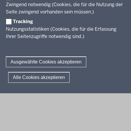
Aufgaben der letzten Jahre
Übersicht
Zwingend notwendig (Cookies, die für die Nutzung der
Zentralabitur Berufliches Gymnasium
Ergebnisberichte
Rechtsgrundlagen
Fächer
Seite zwingend vorhanden sein müssen.)
Weitere Dokumente
Termine
Prüfungsaufgaben
Übersicht
Tracking
Fragen und Antworten
Zentralabitur WbK
Rechtsgrundlagen
Bildungsgänge
Nutzungsstatistiken (Cookies, die für die Erfassung
Termine
Fächer
Ihrer Seitenzugriffe notwendig sind.)
Übersicht
Sprachprüfungen
Ergebnisberichte
Rechtsgrundlagen
Fächer
Weitere Dokumente
Termine
Prüfungsaufgaben
Das Deutsche Sprachdiplom
Fragen und Antworten
Kontakt
Ergebnisberichte
Rechtsgrundlagen
Sprachfeststellungsprüfung
Ausgewählte Cookies akzeptieren
Fragen und Antworten
Termine
Sprachprüfung im HSU
Ergebnisberichte
© 2026 Standardsicherung
Alle Cookies akzeptieren
Weitere Dokumente
Fußzeile
Impressum
Datenschutzerklärung
Meldestelle
Fragen und Antworten