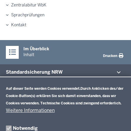
Zentralabitur WbK
Sprachprüfungen
Kontakt
Im Überblick
Inhalt
Drucken
Standardsicherung NRW
Datenschutzeinstellungen
Im Fokus
Zentrale Prüfungen 10
Auf dieser Seite werden Cookies verwendet.
Durch Anklicken des/der
Cookie-Button(s) erklären Sie sich damit einverstanden, dass wir
Übersicht
Cookies verwenden. Technische Cookies sind zwingend erforderlich.
Zentrale Klausuren Einführungsphase
Fächer
Weitere Informationen
Prüfungsaufgaben
Übersicht
Zentralabitur GOSt
Rechtsgrundlagen
Fächer
Notwendig
Termine