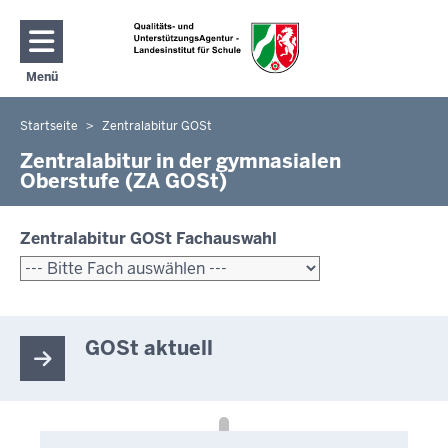
Direkt zum Inhalt
Menü
Navigation aktivieren/deaktivieren: Hauptmenü
Startseite
Zentralabitur GOSt
Sie
befinden
Zentralabitur in der gymnasialen
Oberstufe (ZA GOSt)
sich
hier
Zentralabitur GOSt Fachauswahl
GOSt aktuell