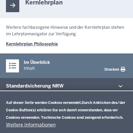
Kernlehrplan
Weitere fachbezogene Hinweise und der Kernlehrplan stehen
im Lehrplannavigator zur Verfügung.
Kernlehrplan Philosophie
Im Überblick
Inhalt
Drucken
Standardsicherung NRW
Datenschutzeinstellungen
Im Fokus
Zentrale Prüfungen 10
Auf dieser Seite werden Cookies verwendet.
Durch Anklicken des/der
Cookie-Button(s) erklären Sie sich damit einverstanden, dass wir
Übersicht
Cookies verwenden. Technische Cookies sind zwingend erforderlich.
Zentrale Klausuren Einführungsphase
Fächer
Weitere Informationen
Prüfungsaufgaben
Übersicht