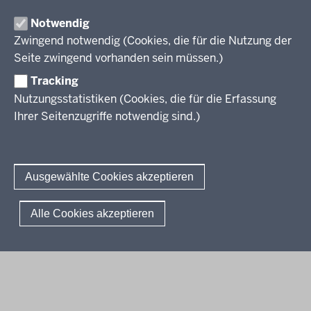
Zentralabitur GOSt
Rechtsgrundlagen
Fächer
Notwendig
Termine
Aufgaben der letzten Jahre
Übersicht
Zwingend notwendig (Cookies, die für die Nutzung der
Zentralabitur Berufliches Gymnasium
Ergebnisberichte
Rechtsgrundlagen
Fächer
Seite zwingend vorhanden sein müssen.)
Weitere Dokumente
Termine
Prüfungsaufgaben
Übersicht
Tracking
Fragen und Antworten
Zentralabitur WbK
Rechtsgrundlagen
Bildungsgänge
Nutzungsstatistiken (Cookies, die für die Erfassung
Termine
Fächer
Ihrer Seitenzugriffe notwendig sind.)
Übersicht
Sprachprüfungen
Ergebnisberichte
Rechtsgrundlagen
Fächer
Weitere Dokumente
Termine
Prüfungsaufgaben
Das Deutsche Sprachdiplom
Fragen und Antworten
Kontakt
Ergebnisberichte
Rechtsgrundlagen
Sprachfeststellungsprüfung
Ausgewählte Cookies akzeptieren
Fragen und Antworten
Termine
Sprachprüfung im HSU
Ergebnisberichte
© 2026 Standardsicherung
Alle Cookies akzeptieren
Weitere Dokumente
Fußzeile
Impressum
Datenschutzerklärung
Meldestelle
Fragen und Antworten