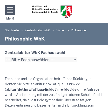
Direkt zum Inhalt
Menü
Navigation aktivieren/deaktivieren: Hauptmenü
Startseite
Zentralabitur WbK
Fächer
Philosophie
Sie
befinden
Philosophie WbK
sich
hier
Zentralabitur WbK Fachauswahl
Fachliche und die Organisation betreffende Rückfragen
richten Sie bitte an
abitur.nrw
[at]
qua-lis.nrw.de
(
abitur[dot]nrw[at]qua-lis[dot]nrw[dot]de
)
. Ihre Anfrage
wird in Abstimmung mit der zuständigen oberen Schulaufsicht
bearbeitet, da alle für die gymnasiale Oberstufe tätigen
Dezernentinnen und Dezernenten in die Entwicklung zum