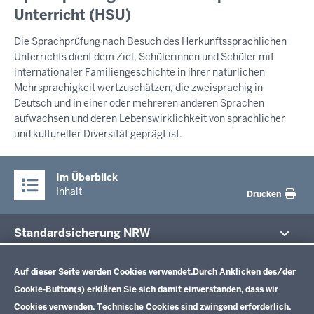
Unterricht (HSU)
Die Sprachprüfung nach Besuch des Herkunftssprachlichen
Unterrichts dient dem Ziel, Schülerinnen und Schüler mit
internationaler Familiengeschichte in ihrer natürlichen
Mehrsprachigkeit wertzuschätzen, die zweisprachig in
Deutsch und in einer oder mehreren anderen Sprachen
aufwachsen und deren Lebenswirklichkeit von sprachlicher
und kultureller Diversität geprägt ist.
Im Überblick
Inhalt
Drucken
Standardsicherung NRW
Datenschutzeinstellungen
Im Fokus
Zentrale Prüfungen 10
Auf dieser Seite werden Cookies verwendet.
Durch Anklicken des/der
Cookie-Button(s) erklären Sie sich damit einverstanden, dass wir
Übersicht
Cookies verwenden. Technische Cookies sind zwingend erforderlich.
Zentrale Klausuren Einführungsphase