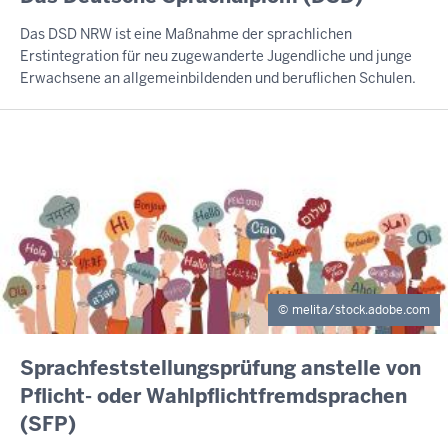
Das DSD NRW ist eine Maßnahme der sprachlichen
Erstintegration für neu zugewanderte Jugendliche und junge
Erwachsene an allgemeinbildenden und beruflichen Schulen.
melita/stock.adobe.com
INHALTSSEITE
Sprachfeststellungsprüfung anstelle von
Pflicht- oder Wahlpflichtfremdsprachen
(SFP)