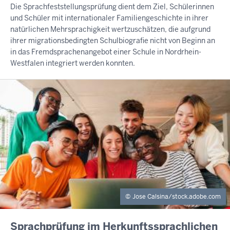
Die Sprachfeststellungsprüfung dient dem Ziel, Schülerinnen
und Schüler mit internationaler Familiengeschichte in ihrer
natürlichen Mehrsprachigkeit wertzuschätzen, die aufgrund
ihrer migrationsbedingten Schulbiografie nicht von Beginn an
in das Fremdsprachenangebot einer Schule in Nordrhein-
Westfalen integriert werden konnten.
Jose Calsina/stock.adobe.com
INHALTSSEITE
Sprachprüfung im Herkunftssprachlichen