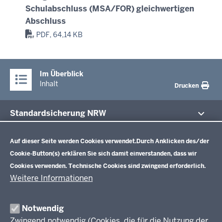
Schulabschluss (MSA/FOR) gleichwertigen
Abschluss
PDF, 64,14 KB
Im Überblick
Inhalt
Drucken
Standardsicherung NRW
Datenschutzeinstellungen
Im Fokus
Zentrale Prüfungen 10
Auf dieser Seite werden Cookies verwendet.
Durch Anklicken des/der
Cookie-Button(s) erklären Sie sich damit einverstanden, dass wir
Übersicht
Cookies verwenden. Technische Cookies sind zwingend erforderlich.
Zentrale Klausuren Einführungsphase
Fächer
Weitere Informationen
Prüfungsaufgaben
Übersicht
Zentralabitur GOSt
Rechtsgrundlagen
Fächer
Notwendig
Termine
Aufgaben der letzten Jahre
Übersicht
Zwingend notwendig (Cookies, die für die Nutzung der