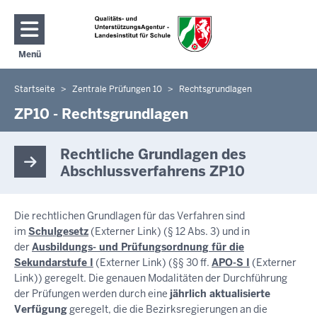
Direkt zum Inhalt
Menü
Navigation aktivieren/deaktivieren: Hauptmenü
Startseite
Zentrale Prüfungen 10
Rechtsgrundlagen
Sie
befinden
ZP10 - Rechtsgrundlagen
sich
hier
Rechtliche Grundlagen des
Abschlussverfahrens ZP10
Die rechtlichen Grundlagen für das Verfahren sind
im
Schulgesetz
(Externer Link) (§ 12 Abs. 3) und in
der
Ausbildungs- und Prüfungsordnung für die
Sekundarstufe I
(Externer Link) (§§ 30 ff.
APO-S I
(Externer
Link)) geregelt. Die genauen Modalitäten der Durchführung
der Prüfungen werden durch eine
jährlich aktualisierte
Verfügung
geregelt, die die Bezirksregierungen an die