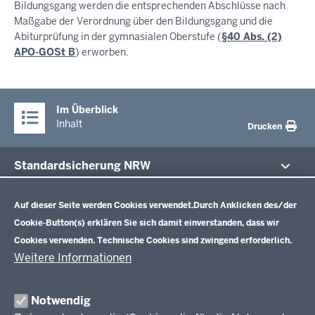
Bildungsgang werden die entsprechenden Abschlüsse nach
Maßgabe der Verordnung über den Bildungsgang und die
Abiturprüfung in der gymnasialen Oberstufe (
§40 Abs. (2)
APO-GOSt B
) erworben.
Im Überblick
Inhalt
Drucken
Standardsicherung NRW
Datenschutzeinstellungen
Im Fokus
Zentrale Prüfungen 10
Auf dieser Seite werden Cookies verwendet.
Durch Anklicken des/der
Cookie-Button(s) erklären Sie sich damit einverstanden, dass wir
Übersicht
Cookies verwenden. Technische Cookies sind zwingend erforderlich.
Zentrale Klausuren Einführungsphase
Fächer
Weitere Informationen
Prüfungsaufgaben
Übersicht
Zentralabitur GOSt
Rechtsgrundlagen
Fächer
Notwendig
Termine
Aufgaben der letzten Jahre