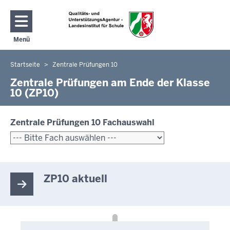
Direkt zum Inhalt
Menü
Navigation aktivieren/deaktivieren: Hauptmenü
Startseite
Zentrale Prüfungen 10
Sie
befinden
Zentrale Prüfungen am Ende der Klasse
10 (ZP10)
sich
hier
Zentrale Prüfungen 10 Fachauswahl
ZP10 aktuell