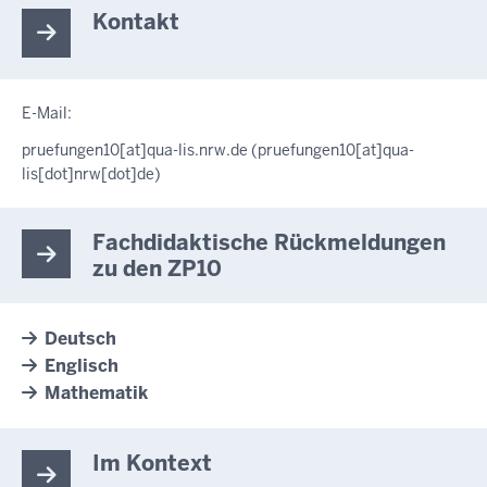
Kontakt
E-Mail:
pruefungen10
[at]
qua-lis.nrw.de
(pruefungen10[at]qua-
lis[dot]nrw[dot]de)
Fachdidaktische Rückmeldungen
zu den ZP10
Deutsch
Englisch
Mathematik
Im Kontext