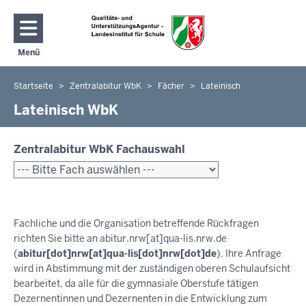
Direkt zum Inhalt
Menü
Navigation aktivieren/deaktivieren: Hauptmenü
Startseite
Zentralabitur WbK
Fächer
Lateinisch
Sie
befinden
Lateinisch WbK
sich
hier
Zentralabitur WbK Fachauswahl
Fachliche und die Organisation betreffende Rückfragen
richten Sie bitte an
abitur.nrw
[at]
qua-lis.nrw.de
(
abitur[dot]nrw[at]qua-lis[dot]nrw[dot]de
)
. Ihre Anfrage
wird in Abstimmung mit der zuständigen oberen Schulaufsicht
bearbeitet, da alle für die gymnasiale Oberstufe tätigen
Dezernentinnen und Dezernenten in die Entwicklung zum