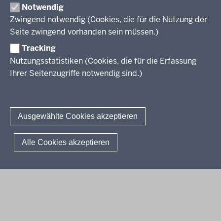
Fächer
Notwendig
Termine
Aufgaben der letzten Jahre
Übersicht
Zwingend notwendig (Cookies, die für die Nutzung der
Zentralabitur Berufliches Gymnasium
Ergebnisberichte
Rechtsgrundlagen
Fächer
Seite zwingend vorhanden sein müssen.)
Weitere Dokumente
Termine
Prüfungsaufgaben
Übersicht
Tracking
Fragen und Antworten
Zentralabitur WbK
Rechtsgrundlagen
Bildungsgänge
Nutzungsstatistiken (Cookies, die für die Erfassung
Termine
Fächer
Ihrer Seitenzugriffe notwendig sind.)
Übersicht
Sprachprüfungen
Ergebnisberichte
Rechtsgrundlagen
Fächer
Weitere Dokumente
Termine
Prüfungsaufgaben
Das Deutsche Sprachdiplom
Fragen und Antworten
Kontakt
Ergebnisberichte
Rechtsgrundlagen
Sprachfeststellungsprüfung
Ausgewählte Cookies akzeptieren
Fragen und Antworten
Termine
Sprachprüfung im HSU
Ergebnisberichte
© 2026 Standardsicherung
Alle Cookies akzeptieren
Weitere Dokumente
Fußzeile
Impressum
Datenschutzerklärung
Meldestelle
Fragen und Antworten