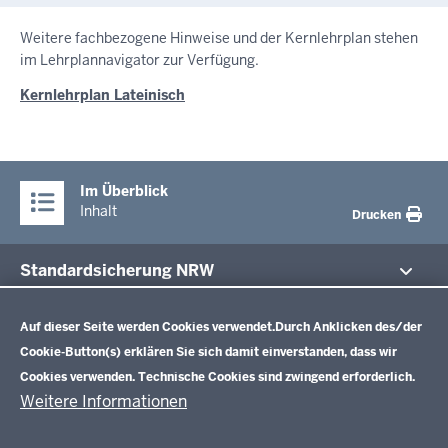
Weitere fachbezogene Hinweise und der Kernlehrplan stehen
im Lehrplannavigator zur Verfügung.
Kernlehrplan Lateinisch
Im Überblick
Inhalt
Drucken
Standardsicherung NRW
Datenschutzeinstellungen
Im Fokus
Zentrale Prüfungen 10
Auf dieser Seite werden Cookies verwendet.
Durch Anklicken des/der
Cookie-Button(s) erklären Sie sich damit einverstanden, dass wir
Übersicht
Cookies verwenden. Technische Cookies sind zwingend erforderlich.
Zentrale Klausuren Einführungsphase
Fächer
Weitere Informationen
Prüfungsaufgaben
Übersicht
Zentralabitur GOSt
Rechtsgrundlagen