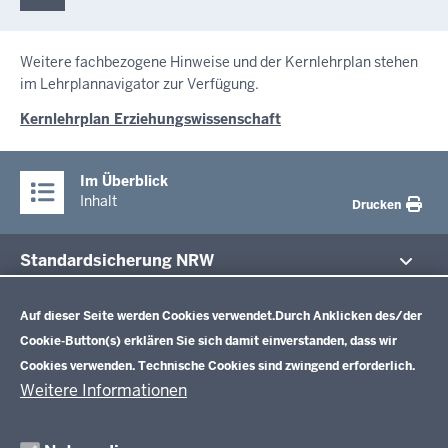
Weitere fachbezogene Hinweise und der Kernlehrplan stehen
im Lehrplannavigator zur Verfügung.
Kernlehrplan Erziehungswissenschaft
Im Überblick
Inhalt
Drucken
Standardsicherung NRW
Datenschutzeinstellungen
Im Fokus
Zentrale Prüfungen 10
Auf dieser Seite werden Cookies verwendet.
Durch Anklicken des/der
Cookie-Button(s) erklären Sie sich damit einverstanden, dass wir
Übersicht
Cookies verwenden. Technische Cookies sind zwingend erforderlich.
Zentrale Klausuren Einführungsphase
Fächer
Weitere Informationen
Prüfungsaufgaben
Übersicht
Zentralabitur GOSt
Rechtsgrundlagen
Fächer