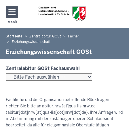
Direkt zum Inhalt
Menü
Navigation aktivieren/deaktivieren: Hauptmenü
Startseite
Zentralabitur GOSt
Fächer
Sie
Erziehungswissenschaft
befinden
Erziehungswissenschaft GOSt
sich
hier
Zentralabitur GOSt Fachauswahl
Fachliche und die Organisation betreffende Rückfragen
richten Sie bitte an
abitur.nrw
[at]
qua-lis.nrw.de
(abitur[dot]nrw[at]qua-lis[dot]nrw[dot]de)
. Ihre Anfrage wird
in Abstimmung mit der zuständigen oberen Schulaufsicht
bearbeitet, da alle für die gymnasiale Oberstufe tätigen