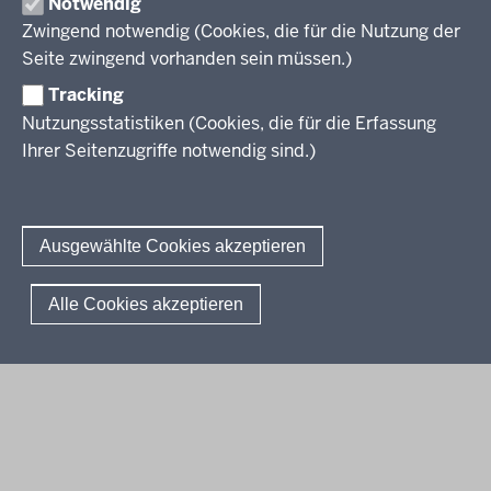
Notwendig
Termine
Aufgaben der letzten Jahre
Zwingend notwendig (Cookies, die für die Nutzung der
Übersicht
Zentralabitur Berufliches Gymnasium
Ergebnisberichte
Rechtsgrundlagen
Seite zwingend vorhanden sein müssen.)
Fächer
Weitere Dokumente
Termine
Prüfungsaufgaben
Übersicht
Tracking
Fragen und Antworten
Zentralabitur WbK
Rechtsgrundlagen
Bildungsgänge
Nutzungsstatistiken (Cookies, die für die Erfassung
Termine
Fächer
Ihrer Seitenzugriffe notwendig sind.)
Übersicht
Sprachprüfungen
Ergebnisberichte
Rechtsgrundlagen
Fächer
Weitere Dokumente
Termine
Prüfungsaufgaben
Das Deutsche Sprachdiplom
Fragen und Antworten
Kontakt
Ergebnisberichte
Rechtsgrundlagen
Sprachfeststellungsprüfung
Ausgewählte Cookies akzeptieren
Fragen und Antworten
Termine
Sprachprüfung im HSU
Ergebnisberichte
© 2026 Standardsicherung
Alle Cookies akzeptieren
Weitere Dokumente
Fußzeile
Impressum
Datenschutzerklärung
Meldestelle
Fragen und Antworten