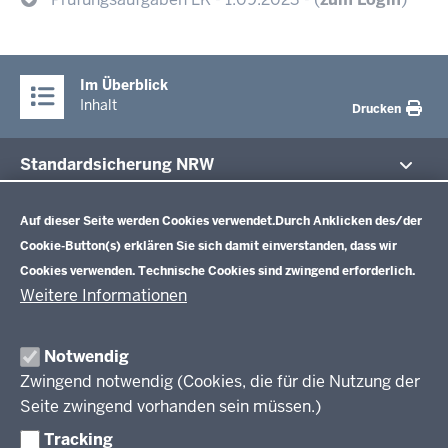
Im Überblick
Inhalt
Drucken
Standardsicherung NRW
Datenschutzeinstellungen
Im Fokus
Zentrale Prüfungen 10
Auf dieser Seite werden Cookies verwendet.
Durch Anklicken des/der
Cookie-Button(s) erklären Sie sich damit einverstanden, dass wir
Übersicht
Cookies verwenden. Technische Cookies sind zwingend erforderlich.
Zentrale Klausuren Einführungsphase
Fächer
Weitere Informationen
Prüfungsaufgaben
Übersicht
Zentralabitur GOSt
Rechtsgrundlagen
Fächer
Notwendig
Termine
Aufgaben der letzten Jahre
Übersicht
Zwingend notwendig (Cookies, die für die Nutzung der
Zentralabitur Berufliches Gymnasium
Ergebnisberichte
Rechtsgrundlagen
Fächer
Seite zwingend vorhanden sein müssen.)
Weitere Dokumente
Termine
Prüfungsaufgaben
Übersicht
Tracking
Fragen und Antworten