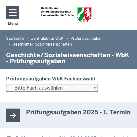
Direkt zum Inhalt
Menü
Navigation aktivieren/deaktivieren: Hauptmenü
Startseite
Zentralabitur WbK
Prüfungsaufgaben
Sie
Geschichte/ Sozialwissenschaften
befinden
Geschichte/Sozialwissenschaften - WbK
sich
- Prüfungsaufgaben
hier
Prüfungsaufgaben WbK Fachauswahl
Prüfungsaufgaben 2025 - 1. Termin