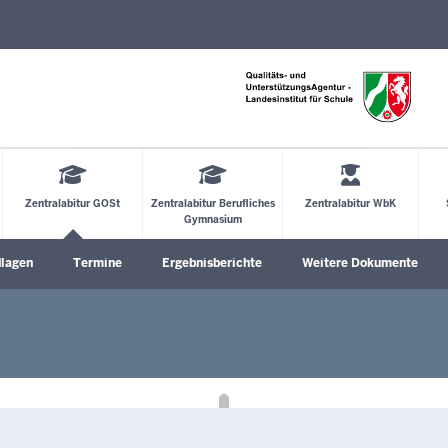
Direkt zum Inhalt
Zentralabitur GOSt
Zentralabitur Berufliches
Zentralabitur WbK
Gymnasium
dlagen
Termine
Ergebnisberichte
Weitere Dokumente
öffnen
Untermenü öffnen