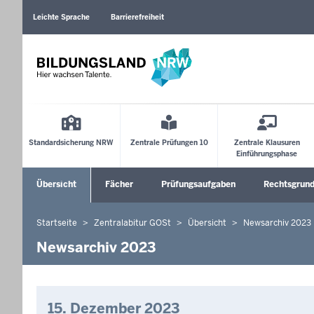
Barrierearme
Sprachen
Leichte Sprache
Barrierefreiheit
Main
Menu
Standardsicherung NRW
Zentrale Prüfungen 10
Zentrale Klausuren
Einführungsphase
Sekundärmenü
Übersicht
Fächer
Prüfungsaufgaben
Rechtsgrun
Untermenü öffnen
Untermenü 
Startseite
Zentralabitur GOSt
Übersicht
Newsarchiv 2023
Sie
befinden
Newsarchiv 2023
sich
hier
15. Dezember 2023