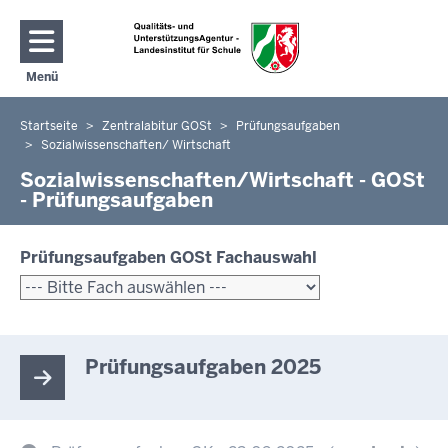
Direkt zum Inhalt
Menü
Navigation aktivieren/deaktivieren: Hauptmenü
Startseite
Zentralabitur GOSt
Prüfungsaufgaben
Sie
Sozialwissenschaften/ Wirtschaft
befinden
Sozialwissenschaften/Wirtschaft - GOSt
sich
- Prüfungsaufgaben
hier
Prüfungsaufgaben GOSt Fachauswahl
Prüfungsaufgaben 2025