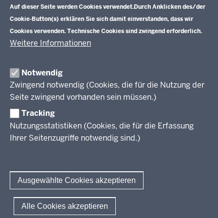
Im Fokus
Zentrale Prüfungen 10
Auf dieser Seite werden Cookies verwendet.
Durch Anklicken des/der
Cookie-Button(s) erklären Sie sich damit einverstanden, dass wir
Übersicht
Cookies verwenden. Technische Cookies sind zwingend erforderlich.
Zentrale Klausuren Einführungsphase
Fächer
Weitere Informationen
Prüfungsaufgaben
Übersicht
Zentralabitur GOSt
Rechtsgrundlagen
Fächer
Notwendig
Termine
Aufgaben der letzten Jahre
Übersicht
Zwingend notwendig (Cookies, die für die Nutzung der
Zentralabitur Berufliches Gymnasium
Ergebnisberichte
Rechtsgrundlagen
Fächer
Seite zwingend vorhanden sein müssen.)
Weitere Dokumente
Termine
Prüfungsaufgaben
Übersicht
Tracking
Fragen und Antworten
Zentralabitur WbK
Rechtsgrundlagen
Bildungsgänge
Nutzungsstatistiken (Cookies, die für die Erfassung
Termine
Fächer
Ihrer Seitenzugriffe notwendig sind.)
Übersicht
Sprachprüfungen
Ergebnisberichte
Rechtsgrundlagen
Fächer
Weitere Dokumente
Termine
Prüfungsaufgaben
Das Deutsche Sprachdiplom
Fragen und Antworten
Kontakt
Ergebnisberichte
Rechtsgrundlagen
Sprachfeststellungsprüfung
Ausgewählte Cookies akzeptieren
Fragen und Antworten
Termine
Sprachprüfung im HSU
Ergebnisberichte
© 2026 Standardsicherung
Alle Cookies akzeptieren
Weitere Dokumente
Fußzeile
Impressum
Datenschutzerklärung
Meldestelle