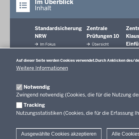
Im Überblick
Inhalt
Standardsicherung
Zentrale
Zent
NRW
Prüfungen 10
Klau
Einf
Im Fokus
Übersicht
Datenschutzeinstellungen
Fächer
Über
Fäc
Auf dieser Seite werden Cookies verwendet.
Durch Anklicken des/der
Prüfungsaufgaben
Aufg
Weitere Informationen
Jahre
Rechtsgrundlagen
Rech
Termine
Notwendig
Ter
Zwingend notwendig (Cookies, die für die Nutzung de
Ergebnisberichte
Weitere
Tracking
Dokumente
Nutzungsstatistiken (Cookies, die für die Erfassung Ih
Fragen und
Antworten
Ausgewählte Cookies akzeptieren
Alle Cookie