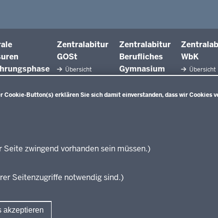
rale
Zentralabitur
Zentralabitur
Zentralab
suren
GOSt
Berufliches
WbK
ührungsphase
Gymnasium
Übersicht
Übersicht
sicht
Fächer
Übersicht
Fächer
her
Bildungsgänge
 Cookie-Button(s) erklären Sie sich damit einverstanden, dass wir Cookies v
Prüfungsaufgaben
Prüfungsauf
aben der letzten
Fächer
Rechtsgrundlagen
Rechtsgrund
tsgrundlagen
Rechtsgrundlagen
Termine
Termine
mine
Termine
r Seite zwingend vorhanden sein müssen.)
Ergebnisberichte
Ergebnisberi
Ergebnisberichte
Weitere
Weitere
Fragen und
Dokumente
Dokumente
Antworten
rer Seitenzugriffe notwendig sind.)
Fragen und
Fragen un
Antworten
Antworten
s akzeptieren