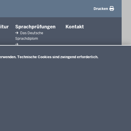
Drucken
itur
Sprachprüfungen
Kontakt
Das Deutsche
Sprachdiplom
Sprachfeststellungsprüfung
erwenden. Technische Cookies sind zwingend erforderlich.
Sprachprüfung im HSU
gaben
lagen
chte
d