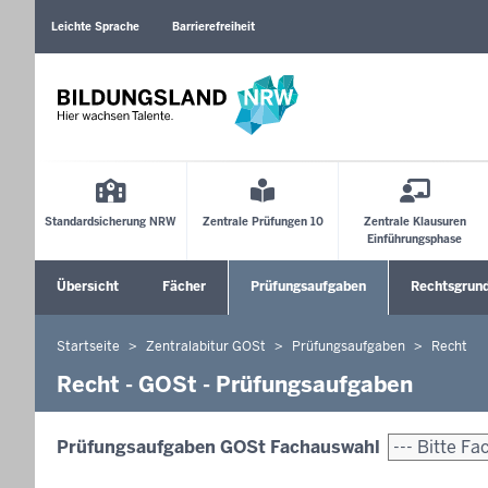
Barrierearme
Sprachen
Leichte Sprache
Barrierefreiheit
Main
Menu
Standardsicherung NRW
Zentrale Prüfungen 10
Zentrale Klausuren
Einführungsphase
Sekundärmenü
Übersicht
Fächer
Prüfungsaufgaben
Rechtsgrun
Untermenü öffnen
Untermenü 
Startseite
Zentralabitur GOSt
Prüfungsaufgaben
Recht
Sie
befinden
Recht - GOSt - Prüfungsaufgaben
sich
hier
Prüfungsaufgaben GOSt Fachauswahl