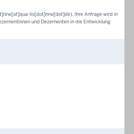
t]nrw[at]qua-lis[dot]nrw[dot]de)
. Ihre Anfrage wird in
Dezernentinnen und Dezernenten in die Entwicklung