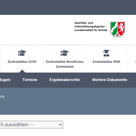
Direkt zum Inhalt
Zentralabitur GOSt
Zentralabitur Berufliches
Zentralabitur WbK
Gymnasium
dlagen
Termine
Ergebnisberichte
Weitere Dokumente
öffnen
Untermenü öffnen
hre