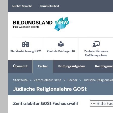
Barrierearme
Sprachen
Leichte Sprache
Barrierefreiheit
Main
Menu
Standardsicherung NRW
Zentrale Prüfungen 10
Zentrale Klausuren
Einführungsphase
Sekundärmenü
Übersicht
Fächer
Prüfungsaufgaben
Rechtsgrun
Untermenü öffnen
Untermenü 
Startseite
Zentralabitur GOSt
Fächer
Jüdische Religionsle
Sie
befinden
Jüdische Religionslehre GOSt
sich
hier
Zentralabitur GOSt Fachauswahl