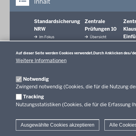
Inhalt
Standardsicherung
Zentrale
Zent
NRW
Prüfungen 10
Klau
Einf
Im Fokus
Übersicht
Datenschutzeinstellungen
Fächer
Über
Fäc
Auf dieser Seite werden Cookies verwendet.
Durch Anklicken des/der
Prüfungsaufgaben
Aufg
Weitere Informationen
Jahre
Rechtsgrundlagen
Rech
Termine
Notwendig
Ter
Zwingend notwendig (Cookies, die für die Nutzung de
Ergebnisberichte
Weitere
Tracking
Dokumente
Nutzungsstatistiken (Cookies, die für die Erfassung Ih
Fragen und
Antworten
Ausgewählte Cookies akzeptieren
Alle Cookie
© 2026 Standardsicherung