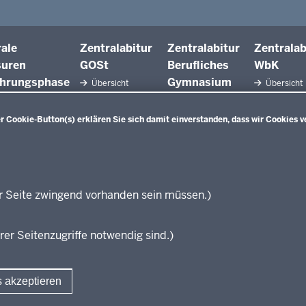
rale
Zentralabitur
Zentralabitur
Zentralab
suren
GOSt
Berufliches
WbK
ührungsphase
Gymnasium
Übersicht
Übersicht
sicht
Fächer
Übersicht
Fächer
her
Bildungsgänge
 Cookie-Button(s) erklären Sie sich damit einverstanden, dass wir Cookies v
Prüfungsaufgaben
Prüfungsauf
aben der letzten
Fächer
Rechtsgrundlagen
Rechtsgrund
tsgrundlagen
Rechtsgrundlagen
Termine
Termine
mine
Termine
r Seite zwingend vorhanden sein müssen.)
Ergebnisberichte
Ergebnisberi
Ergebnisberichte
Weitere
Weitere
Fragen und
Dokumente
Dokumente
Antworten
rer Seitenzugriffe notwendig sind.)
Fragen und
Fragen un
Antworten
Antworten
s akzeptieren
Fußzeile