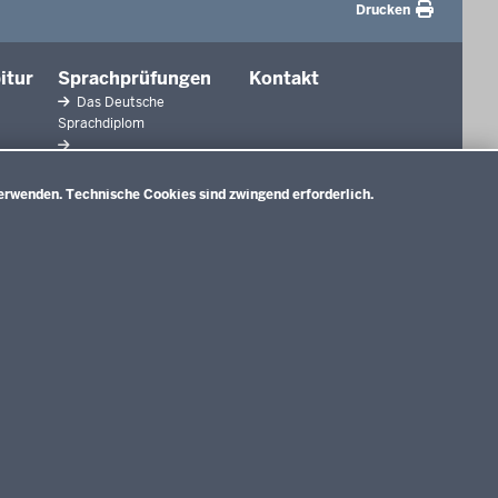
Drucken
itur
Sprachprüfungen
Kontakt
Das Deutsche
Sprachdiplom
Sprachfeststellungsprüfung
erwenden. Technische Cookies sind zwingend erforderlich.
Sprachprüfung im HSU
gaben
lagen
chte
d
Impressum
Datenschutzerklärung
Meldestelle