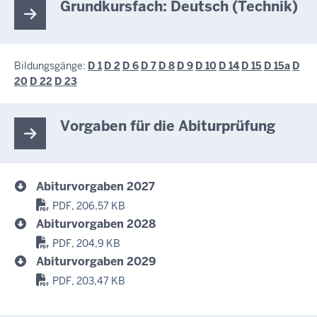
Grundkursfach: Deutsch (Technik)
Bildungsgänge:
D 1
D 2
D 6
D 7
D 8
D 9
D 10
D 14
D 15
D 15a
D
20
D 22
D 23
Vorgaben für die Abiturprüfung
Abiturvorgaben 2027
PDF, 206,57 KB
Abiturvorgaben 2028
PDF, 204,9 KB
Abiturvorgaben 2029
PDF, 203,47 KB