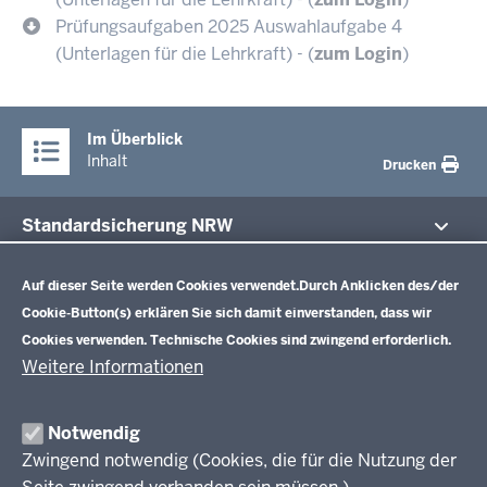
Prüfungsaufgaben 2025 Auswahlaufgabe 4
(Unterlagen für die Lehrkraft) - (
zum Login
)
Im Überblick
Inhalt
Drucken
Standardsicherung NRW
Datenschutzeinstellungen
Im Fokus
Zentrale Prüfungen 10
Auf dieser Seite werden Cookies verwendet.
Durch Anklicken des/der
Cookie-Button(s) erklären Sie sich damit einverstanden, dass wir
Übersicht
Cookies verwenden. Technische Cookies sind zwingend erforderlich.
Zentrale Klausuren Einführungsphase
Fächer
Weitere Informationen
Prüfungsaufgaben
Übersicht
Zentralabitur GOSt
Rechtsgrundlagen
Fächer
Notwendig
Termine
Aufgaben der letzten Jahre
Zwingend notwendig (Cookies, die für die Nutzung der
Übersicht
Zentralabitur Berufliches Gymnasium
Ergebnisberichte
Rechtsgrundlagen
Fächer