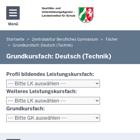
Direkt zum Inhalt
Menü
Navigation aktivieren/deaktivieren: Hauptmenü
Startseite
Zentralabitur Berufliches Gymnasium
Fächer
Sie
Grundkursfach: Deutsch (Technik)
befinden
Grundkursfach: Deutsch (Technik)
sich
hier
Profil bildendes Leistungskursfach:
Weiteres Leistungskursfach:
Grundkursfach: