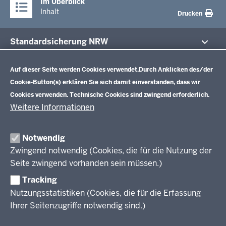
Im Überblick
Inhalt
Drucken
Standardsicherung NRW
Datenschutzeinstellungen
Im Fokus
Zentrale Prüfungen 10
Auf dieser Seite werden Cookies verwendet.
Durch Anklicken des/der
Cookie-Button(s) erklären Sie sich damit einverstanden, dass wir
Übersicht
Cookies verwenden. Technische Cookies sind zwingend erforderlich.
Zentrale Klausuren Einführungsphase
Fächer
Weitere Informationen
Prüfungsaufgaben
Übersicht
Zentralabitur GOSt
Rechtsgrundlagen
Fächer
Notwendig
Termine
Aufgaben der letzten Jahre
Zwingend notwendig (Cookies, die für die Nutzung der
Übersicht
Zentralabitur Berufliches Gymnasium
Ergebnisberichte
Rechtsgrundlagen
Seite zwingend vorhanden sein müssen.)
Fächer
Weitere Dokumente
Termine
Prüfungsaufgaben
Übersicht
Tracking
Fragen und Antworten
Zentralabitur WbK
Rechtsgrundlagen
Bildungsgänge
Nutzungsstatistiken (Cookies, die für die Erfassung
Termine
Fächer
Ihrer Seitenzugriffe notwendig sind.)
Übersicht
Sprachprüfungen
Ergebnisberichte
Rechtsgrundlagen
Fächer
Weitere Dokumente