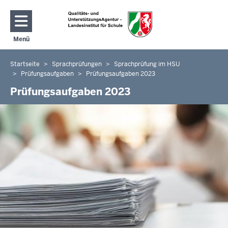
Direkt zum Inhalt
Menü
Navigation aktivieren/deaktivieren: Hauptmenü
Startseite
Sprachprüfungen
Sprachprüfung im HSU
Sie
Prüfungsaufgaben
Prüfungsaufgaben 2023
befinden
Prüfungsaufgaben 2023
sich
hier